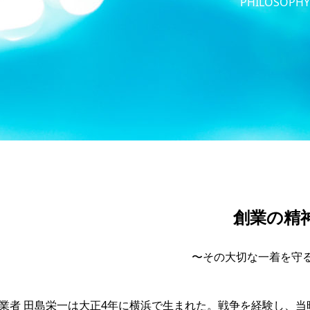
PHILOSOPHY
創業の精
〜その大切な一着を守
業者 田島栄一は大正4年に横浜で生まれた。戦争を経験し、