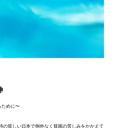
神
るために〜
当時の貧しい日本で例外なく貧困の苦しみをかかえて